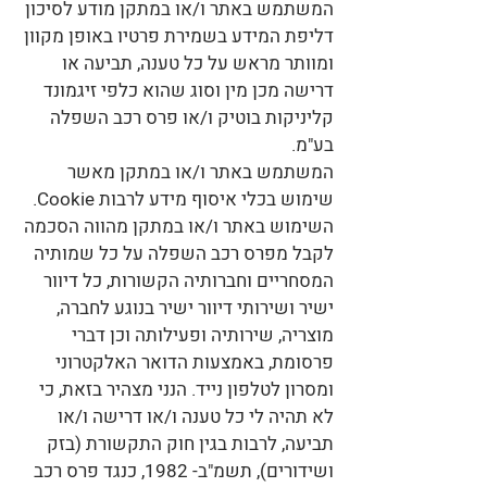
המשתמש באתר ו/או במתקן מודע לסיכון
דליפת המידע בשמירת פרטיו באופן מקוון
ומוותר מראש על כל טענה, תביעה או
דרישה מכן מין וסוג שהוא כלפי זיגמונד
קליניקות בוטיק ו/או פרס רכב השפלה
בע"מ.
המשתמש באתר ו/או במתקן מאשר
שימוש בכלי איסוף מידע לרבות Cookie.
השימוש באתר ו/או במתקן מהווה הסכמה
לקבל מפרס רכב השפלה על כל שמותיה
המסחריים וחברותיה הקשורות, כל דיוור
ישיר ושירותי דיוור ישיר בנוגע לחברה,
מוצריה, שירותיה ופעילותה וכן דברי
פרסומת, באמצעות הדואר האלקטרוני
ומסרון לטלפון נייד. הנני מצהיר בזאת, כי
לא תהיה לי כל טענה ו/או דרישה ו/או
תביעה, לרבות בגין חוק התקשורת (בזק
ושידורים), תשמ"ב- 1982, כנגד פרס רכב