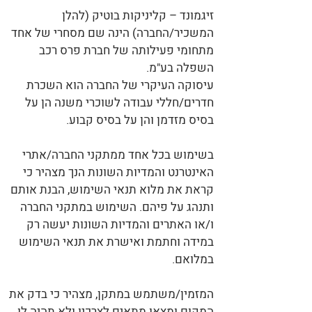
זיגמונד – קליניקות בוטיק (להלן
המשכיר/החברה) הינה שם מסחרי של אחד
מתחומי פעילותה של חברת פרס רכב
השפלה בע"מ.
עיסוקה העיקרי של החברה הוא השכרת
חדרים/חללי עבודה לשוכרי משנה הן על
בסיס מזדמן והן על בסיס קבוע.
בשימוש בכל אחד ממתקני החברה/אתרי
האינטרנט והמדיות השונות הנך מצהיר כי
קראת את מלוא תנאי השימוש, הבנת אותם
ותנהג על פיהם. השימוש במתקני החברה
ו/או האתרים והמדיות השונות יעשה רק
במידה וחתמת ואישרת את תנאי השימוש
במלואם.
המזמין/משתמש במתקן, מצהיר כי בדק את
המקום ומצאו מתאים לצרכיו ולא תהיה לו