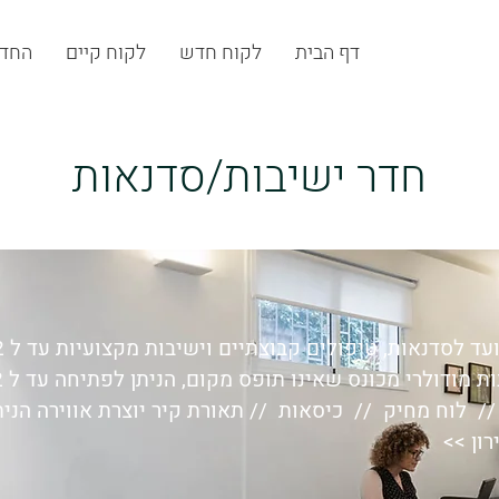
דף הבית
לקוח חדש
לקוח קיים
החדר
חדר ישיבות/סדנאות
סדנאות, טיפולים קבוצתיים וישיבות מקצועיות עד ל 12 משתתפים.
ודולרי מכונס שאינו תופס מקום, הניתן לפתיחה עד ל 12 מקומות ישיבה //
 // לוח מחיק // כיסאות // תאורת קיר יוצרת אווירה הנ
רון >>