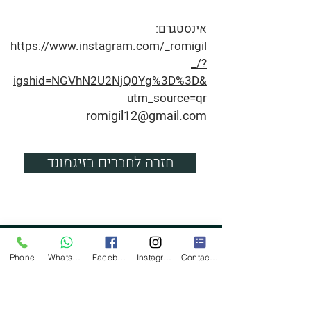
אינסטגרם:
https://www.instagram.com/_romigil
_/?
igshid=NGVhN2U2NjQ0Yg%3D%3D&
utm_source=qr
romigil12@gmail.com
חזרה לחברים בזיגמונד
להזמנת חדר
Phone
WhatsApp
Facebook
Instagram
Contact Form
חברים בזיגמונד