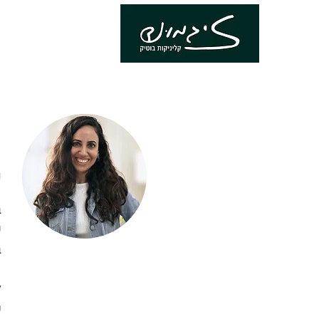
נ
פ
ב
ע
ב
ל
ש