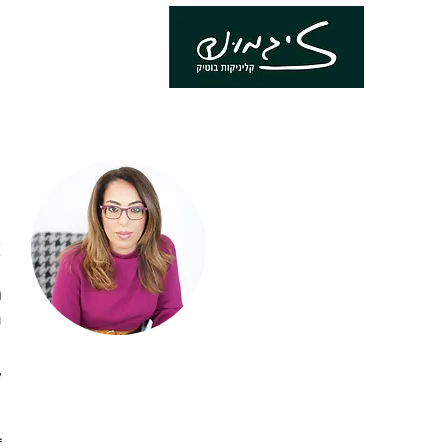
ה
א
מ
ע
ל
L